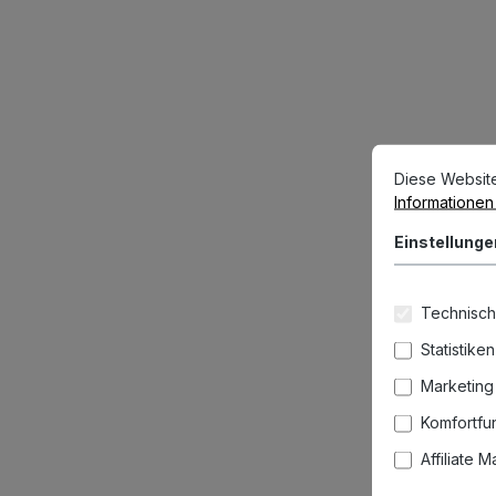
Cookie-Vorein
Diese Website v
Diese Websit
Informationen .
Einstellunge
Technisch
Statistiken
Marketing
Komfortfu
Affiliate 