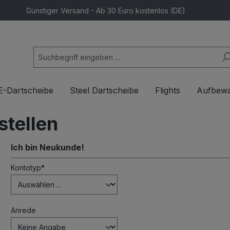
Günstiger Versand - Ab 30 Euro kostenlos (DE)
E-Dartscheibe
Steel Dartscheibe
Flights
Aufbew
stellen
Ich bin Neukunde!
Persönliche Informationen
Kontotyp*
Anrede