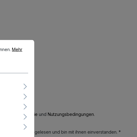
en.
Mehr Informationen ...
önnen.
Mehr
tenschutzrichtlinie
und
Nutzungsbedingungen
.
men und die
AGB
gelesen und bin mit ihnen einverstanden. *