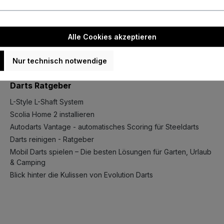
Die mit einem Stern (*) markierten Felder sind Pflichtfelder.
Alle Cookies akzeptieren
Nur technisch notwendige
Darts Ratgeber
L-Style L-Shaft System
Scolia Home 2 installieren
Autodarts Vantage - automatisches Scoring für Steeldarts
Darts reinigen - Ratgeber
Mobil Darts spielen – Die besten Lösungen für Garten, Urlaub
& Camping
Blick hinter die Kulissen von Evolution Darts