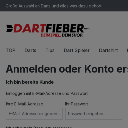
Große Auswahl an Darts und alles was dazu gehört
springen
Zur Hauptnavigation springen
TOP
Darts
Tips
Dart Spieler
Dartshirt
Anmelden oder Konto er
Ich bin bereits Kunde
Einloggen mit E-Mail-Adresse und Passwort
Ihre E-Mail-Adresse
Ihr Passwort