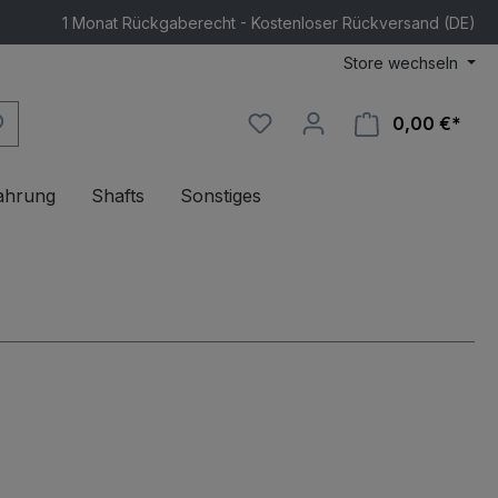
1 Monat Rückgaberecht - Kostenloser Rückversand (DE)
Store wechseln
0,00 €*
Ware
ahrung
Shafts
Sonstiges