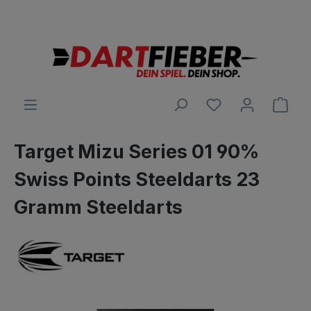
Große Auswahl an Darts und alles was dazu gehört
alt springen
Ware
Target Mizu Series 01 90%
Swiss Points Steeldarts 23
Gramm Steeldarts