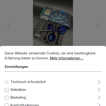
Bildergalerie überspringen
Cookie-Voreinstellungen
Diese Website verwendet Cookies, um eine bestmögliche Erfahrun
Diese Website verwendet Cookies, um eine bestmögliche
Erfahrung bieten zu können.
Mehr Informationen ...
Einstellungen
Aktueller Preis
Technisch erforderlich
70,50 €*
Statistiken
Preise inkl. MwSt. zzgl. Versandkosten
Marketing
Auf Lager, Lieferzeit 1-3 Tag(e)
Komfortfunktionen