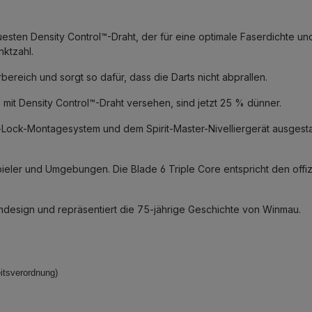
ten Density Control™-Draht, der für eine optimale Faserdichte und
nktzahl.
rbereich und sorgt so dafür, dass die Darts nicht abprallen.
 mit Density Control™-Draht versehen, sind jetzt 25 % dünner.
ta-Lock-Montagesystem und dem Spirit-Master-Nivelliergerät ausgest
Spieler und Umgebungen. Die Blade 6 Triple Core entspricht den offiz
bendesign und repräsentiert die 75-jährige Geschichte von Winmau.
itsverordnung)