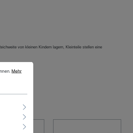
eichweite von kleinen Kindern lagern, Kleinteile stellen eine
en.
Mehr Informationen ...
önnen.
Mehr