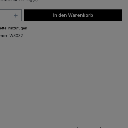
 Anzahl: Gib den gewünschten Wert ein 
In den Warenkorb
ttel hinzufügen
mer:
W3032