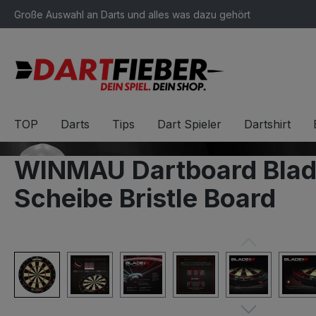
Große Auswahl an Darts und alles was dazu gehört
springen
Zur Hauptnavigation springen
TOP
Darts
Tips
Dart Spieler
Dartshirt
WINMAU Dartboard Blade
Scheibe Bristle Board
Bildergalerie überspringen