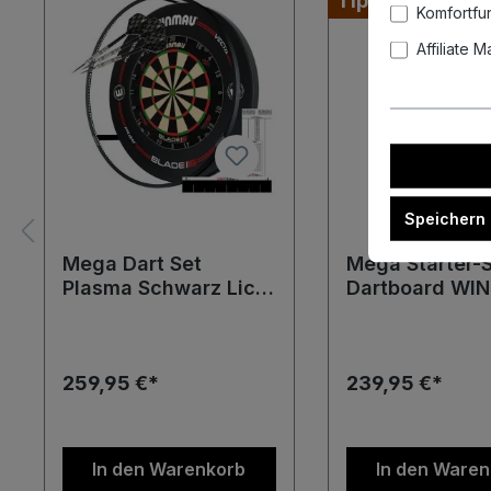
Tipp
Komfortfu
Affiliate 
Speichern
Mega Dart Set
Mega Starter-
Plasma Schwarz Licht
Dartboard WI
Surround TC Board
Blade 6 Bristl
Darts Boardzubehör
Surround + St
Zubehör Bristl
259,95 €*
239,95 €*
In den Warenkorb
In den Ware