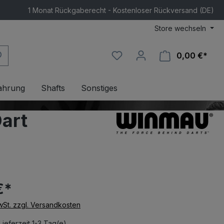
1 Monat Rückgaberecht - Kostenloser Rückversand (DE)
Store wechseln
0,00 €*
Ware
ahrung
Shafts
Sonstiges
art
€*
MwSt. zzgl. Versandkosten
Lieferzeit 1-3 Tag(e)