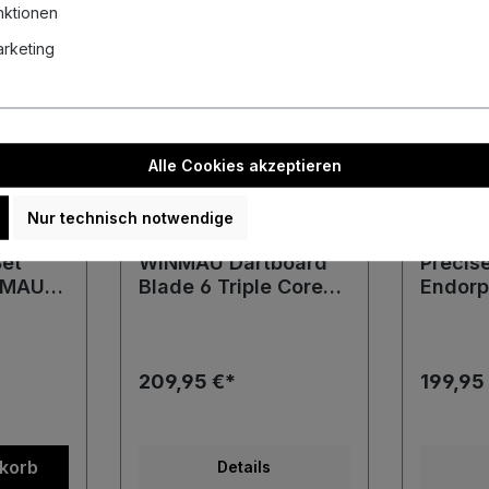
nktionen
Marketing
Alle Cookies akzeptieren
Nur technisch notwendige
Set
WINMAU Dartboard
Precis
NMAU
Blade 6 Triple Core
Endorp
e Board
LED Surround Darts
Dartbo
änder +
Bristle Board+LED
Bristle
e Board
209,95 €*
199,95
nkorb
Details