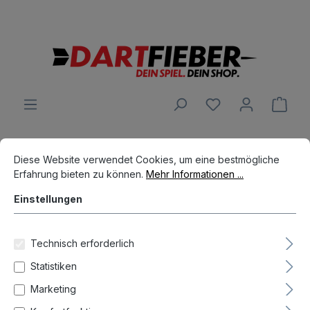
Große Auswahl an Darts und alles was dazu gehört
alt springen
Ware
Cookie-Voreinstellungen
Diese Website verwendet Cookies, um eine bestmögliche Erfahrun
Vertrag widerrufen - Widerrufsbutton
Diese Website verwendet Cookies, um eine bestmögliche
Erfahrung bieten zu können.
Mehr Informationen ...
Widerruf
Einstellungen
Vorname*
Technisch erforderlich
Statistiken
Nachname*
Marketing