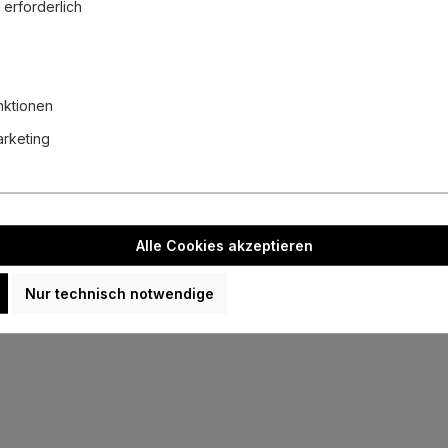
 erforderlich
Darts Ratgeber
L-Style L-Shaft System
nktionen
Scolia Home 2 installieren
Marketing
Autodarts Vantage - automatisches Scoring für Steeldarts
Darts reinigen - Ratgeber
Mobil Darts spielen – Die besten Lösungen für Garten, Urlaub
& Camping
Blick hinter die Kulissen von Evolution Darts
Alle Cookies akzeptieren
Nur technisch notwendige