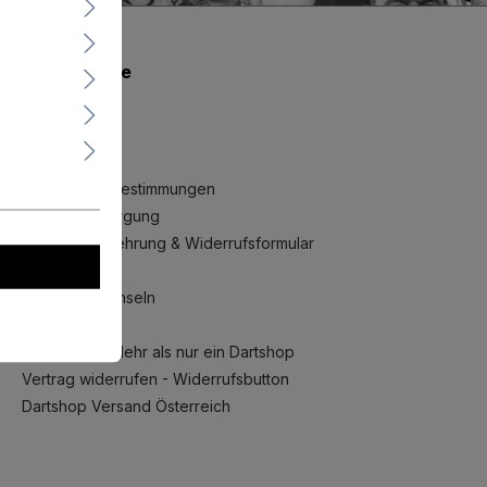
Shopservice
AGB
Rückgabe
Impressum
Datenschutzbestimmungen
Batterieentsorgung
Widerrufsbelehrung & Widerrufsformular
FAQ
Sprache wechseln
Auktionen
Dartfieber – Mehr als nur ein Dartshop
Vertrag widerrufen - Widerrufsbutton
Dartshop Versand Österreich