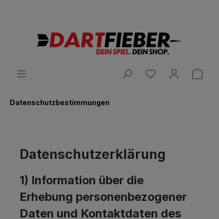
Große Auswahl an Darts und alles was dazu gehört
alt springen
Ware
Datenschutzbestimmungen
Datenschutzerklärung
1) Information über die
Erhebung personenbezogener
Daten und Kontaktdaten des