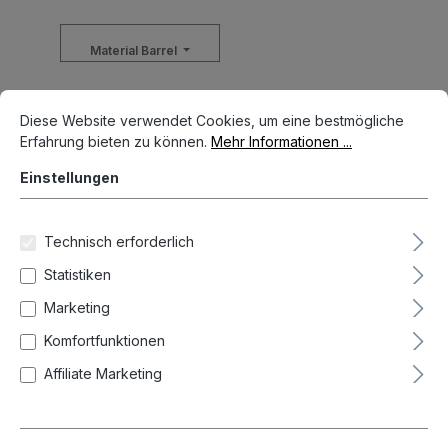
Material Barrel
Cookie-Voreinstellungen
Diese Website verwendet Cookies, um eine bestmögliche Erfahrun
-
Diese Website verwendet Cookies, um eine bestmögliche
Erfahrung bieten zu können.
Mehr Informationen ...
Einstellungen
Zurücksetzen
Technisch erforderlich
Statistiken
Neueste zuerst (Standard)
Marketing
Komfortfunktionen
Affiliate Marketing