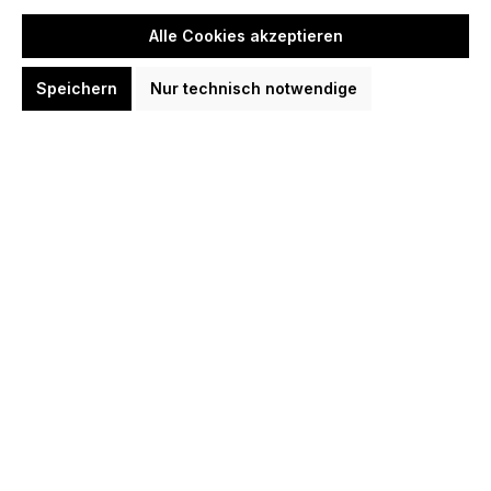
Alle Cookies akzeptieren
Speichern
Nur technisch notwendige
Target Luke Littler Edge Swiss Point
95% Steeldarts 23 Gramm Steeldarts
120,00 €
In den Warenkorb