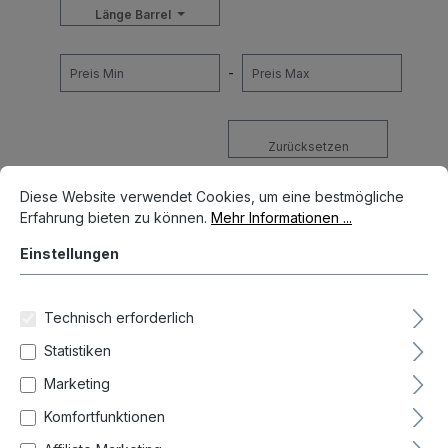
Länge Barrel
-
Zurücksetzen
Cookie-Voreinstellungen
Diese Website verwendet Cookies, um eine bestmögliche Erfahrun
Diese Website verwendet Cookies, um eine bestmögliche
Erfahrung bieten zu können.
Mehr Informationen ...
Neueste zuerst (Standard)
Einstellungen
Technisch erforderlich
Statistiken
Marketing
Komfortfunktionen