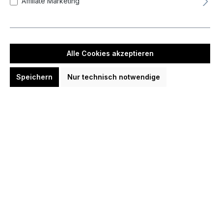
Affiliate Marketing
Alle Cookies akzeptieren
Speichern
Nur technisch notwendige
Target Josh Rock G1 90% Softdarts
20 Gramm Softdarts
114,95 €
In den Warenkorb