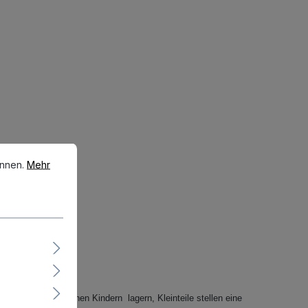
en.
Mehr Informationen ...
önnen.
Mehr
eichweite von kleinen Kindern lagern, Kleinteile stellen eine