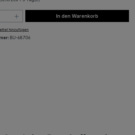
 Anzahl: Gib den gewünschten Wert ein 
In den Warenkorb
ttel hinzufügen
mer:
BU-68706