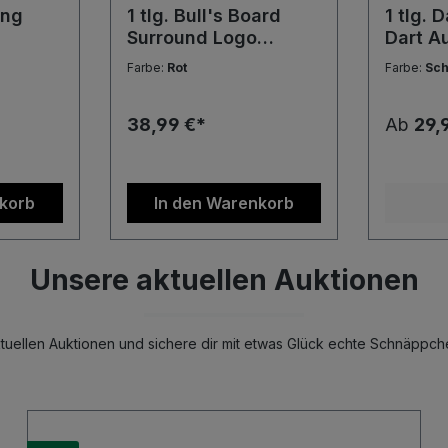
ing
1 tlg. Bull's Board
1 tlg. 
Surround Logo
Dart A
Wandschutz schwarz
Surrou
Farbe:
Rot
Farbe:
Sc
rot blau creme
Schwar
Wandschutz
Auffan
38,99 €*
Ab
29,
nkorb
In den Warenkorb
Unsere aktuellen Auktionen
uellen Auktionen und sichere dir mit etwas Glück echte Schnäppch