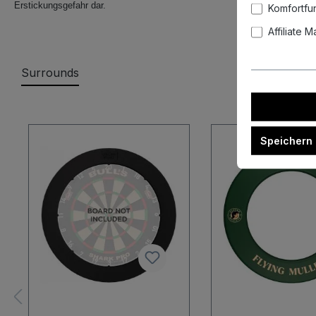
Erstickungsgefahr dar.
Komfortfu
Affiliate 
Surrounds
Produktgalerie überspringen
Speichern