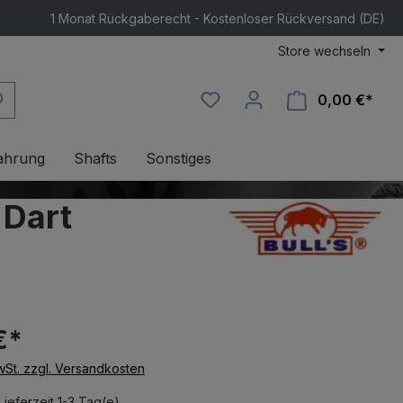
1 Monat Rückgaberecht - Kostenloser Rückversand (DE)
Store wechseln
0,00 €*
Ware
ahrung
Shafts
Sonstiges
 Dart
€*
MwSt. zzgl. Versandkosten
Lieferzeit 1-3 Tag(e)