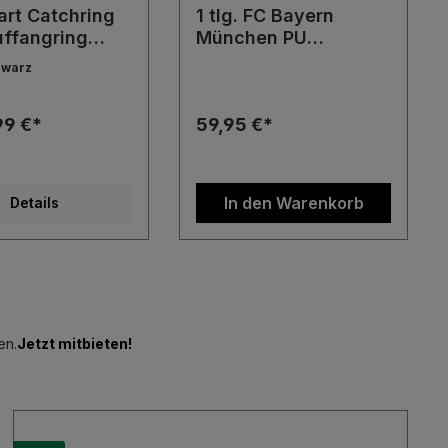
Dart Catchring
1 tlg. FC Bayern
uffangring
München PU
nd ohne Druck
Dartboard Surround
hwarz
z Rot Blau
Board Wand Schutz
gring
Wandschutz
99 €*
59,95 €*
In den Warenkorb
Details
en.
Jetzt mitbieten!