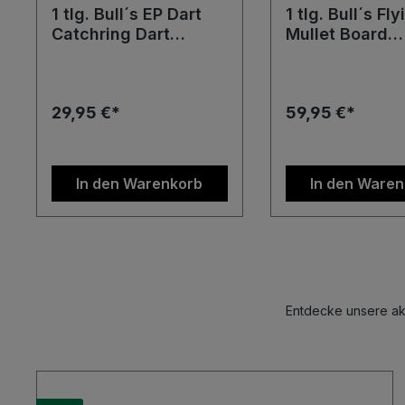
1 tlg. Bull´s EP Dart
1 tlg. Bull´s Fly
Catchring Dart
Mullet Board
Auffangring Surround
Surround
Slim ohne Druck
Wandschutz
Auffangring
29,95 €*
59,95 €*
In den Warenkorb
In den Ware
Entdecke unsere akt