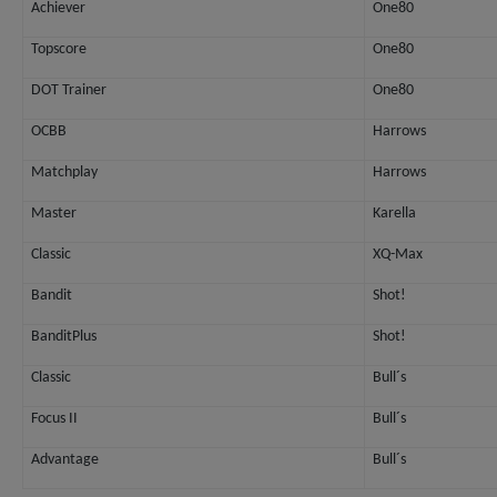
Achiever
One80
Topscore
One80
DOT Trainer
One80
OCBB
Harrows
Matchplay
Harrows
Master
Karella
Classic
XQ-Max
Bandit
Shot!
BanditPlus
Shot!
Classic
Bull´s
Focus II
Bull´s
Advantage
Bull´s