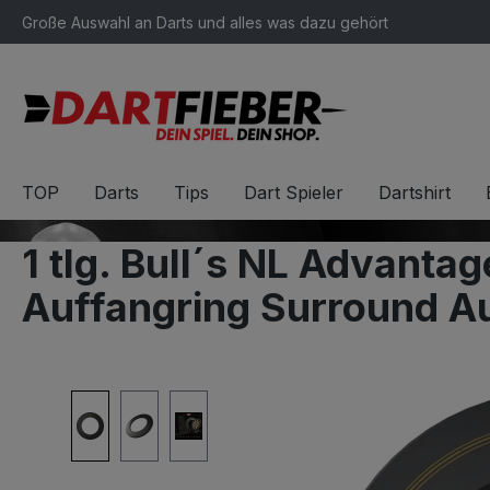
Große Auswahl an Darts und alles was dazu gehört
springen
Zur Hauptnavigation springen
TOP
Darts
Tips
Dart Spieler
Dartshirt
1 tlg. Bull´s NL Advantag
Auffangring Surround A
Bildergalerie überspringen