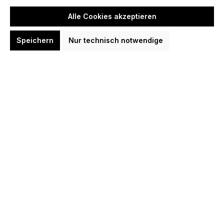
Material Barrel
Alle Cookies akzeptieren
-
Speichern
Nur technisch notwendige
Zurücksetzen
Neueste zuerst (Standard)