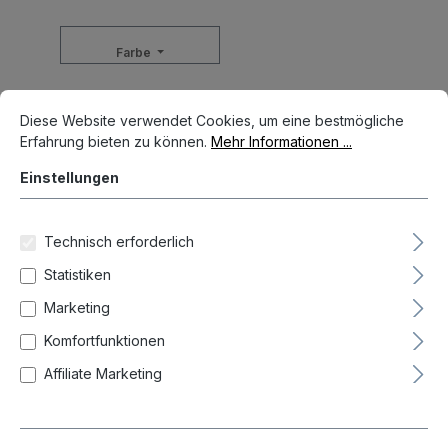
Farbe
Cookie-Voreinstellungen
Diese Website verwendet Cookies, um eine bestmögliche Erfahrun
Form
Diese Website verwendet Cookies, um eine bestmögliche
Erfahrung bieten zu können.
Mehr Informationen ...
Einstellungen
Für Anzahl Darts
Technisch erforderlich
Gewicht
Statistiken
Marketing
Gewinde
Komfortfunktionen
Affiliate Marketing
Länge Barrel