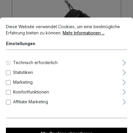
Cookie-Voreinstellungen
Diese Website verwendet Cookies, um eine bestmögliche Erfahrun
Diese Website verwendet Cookies, um eine bestmögliche
Erfahrung bieten zu können.
Mehr Informationen ...
Einstellungen
Technisch erforderlich
Statistiken
Marketing
Komfortfunktionen
Affiliate Marketing
Mission Force 90 Case Dart Tasche
Dart Tasche
7,95 €
Option: