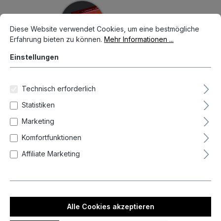
Bildergalerie überspringen
Cookie-Voreinstellungen
Diese Website verwendet Cookies, um eine bestmögliche Erfahrun
Diese Website verwendet Cookies, um eine bestmögliche
Erfahrung bieten zu können.
Mehr Informationen ...
Einstellungen
Technisch erforderlich
Statistiken
Marketing
Komfortfunktionen
Affiliate Marketing
28,95 €*
Preise inkl. MwSt. zzgl. Versandkosten
Auf Lager, Lieferzeit 1-3 Tag(e)
Alle Cookies akzeptieren
auswählen
Breite