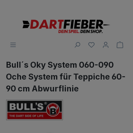
Große Auswahl an Darts und alles was dazu gehört
alt springen
Ware
Bull´s Oky System 060-090
Oche System für Teppiche 60-
90 cm Abwurflinie