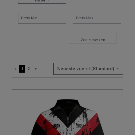
Farbe
-
Zurücksetzen
Neueste zuerst (Standard)
«
1
2
»