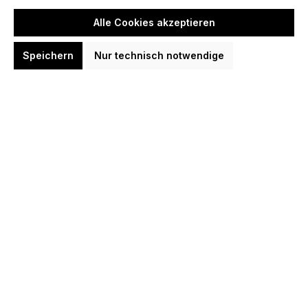
In den Warenkorb
Alle Cookies akzeptieren
Speichern
Nur technisch notwendige
Winmau Dart Shirt Michael van