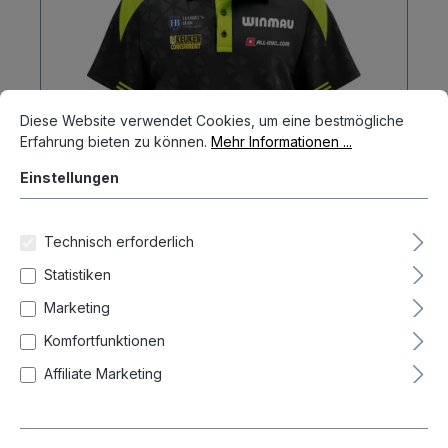
Cookie-Voreinstellungen
Diese Website verwendet Cookies, um eine bestmögliche Erfahrun
Diese Website verwendet Cookies, um eine bestmögliche
Erfahrung bieten zu können.
Mehr Informationen ...
Einstellungen
Technisch erforderlich
Statistiken
Winmau Dart Shirt Michael van
Marketing
Gerwen Stage Polo 2025 Shirts
Komfortfunktionen
59,95 €
Affiliate Marketing
Option:
L
M
S
XL
XXL
XXXL