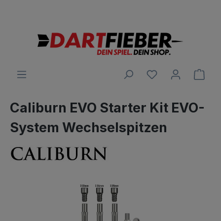
Große Auswahl an Darts und alles was dazu gehört
alt springen
Ware
Caliburn EVO Starter Kit EVO-
System Wechselspitzen
Bildergalerie überspringen