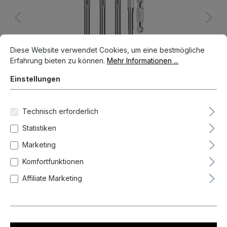
Cookie-Voreinstellungen
Diese Website verwendet Cookies, um eine bestmögliche Erfahrun
Diese Website verwendet Cookies, um eine bestmögliche
Erfahrung bieten zu können.
Mehr Informationen ...
Einstellungen
Technisch erforderlich
14,95 €*
Statistiken
Preise inkl. MwSt. zzgl. Versandkosten
Marketing
Komfortfunktionen
Auf Lager, Lieferzeit 1-3 Tag(e)
Affiliate Marketing
Produkt Anzahl: Gib den gewünschten We
In den Warenkorb
Zum Merkzettel hinzufügen
Produktnummer:
X2962