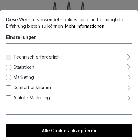
Bildergalerie überspringen
Cookie-Voreinstellungen
Diese Website verwendet Cookies, um eine bestmögliche Erfahrun
Diese Website verwendet Cookies, um eine bestmögliche
Erfahrung bieten zu können.
Mehr Informationen ...
Einstellungen
Technisch erforderlich
Statistiken
Marketing
Komfortfunktionen
Affiliate Marketing
11,95 €*
Preise inkl. MwSt. zzgl. Versandkosten
Nicht mehr verfügbar
Alle Cookies akzeptieren
auswählen
Länge