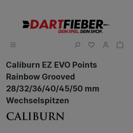
Große Auswahl an Darts und alles was dazu gehört
alt springen
Ware
Caliburn EZ EVO Points
Rainbow Grooved
28/32/36/40/45/50 mm
Wechselspitzen