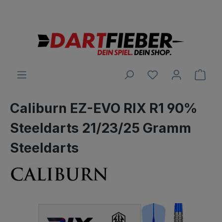
Große Auswahl an Darts und alles was dazu gehört
alt springen
Ware
Caliburn EZ-EVO RIX R1 90%
Steeldarts 21/23/25 Gramm
Steeldarts
Bildergalerie überspringen