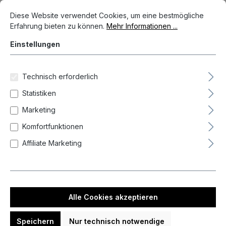
Cookie-Voreinstellungen
Diese Website verwendet Cookies, um eine bestmögliche Erfahrun
Diese Website verwendet Cookies, um eine bestmögliche
Erfahrung bieten zu können.
Mehr Informationen ...
Einstellungen
Technisch erforderlich
Statistiken
Marketing
Komfortfunktionen
Affiliate Marketing
89,95 €*
Preise inkl. MwSt. zzgl. Versandkosten
Auf Lager, Lieferzeit 1-3 Tag(e)
Alle Cookies akzeptieren
auswählen
Gramm
Speichern
Nur technisch notwendige
21
23
25