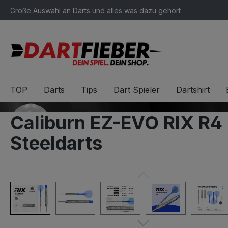
Große Auswahl an Darts und alles was dazu gehört
springen
Zur Hauptnavigation springen
TOP
Darts
Tips
Dart Spieler
Dartshirt
Caliburn EZ-EVO RIX R
Steeldarts
Bildergalerie überspringen