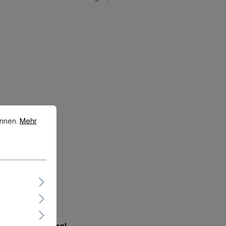
en.
Mehr Informationen ...
önnen.
Mehr
en.
Jetzt mitbieten!