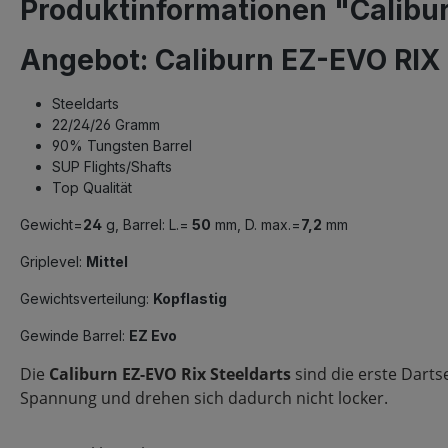
Produktinformationen "Calibu
Angebot: Caliburn EZ-EVO RI
Steeldarts
22/24/26 Gramm
90% Tungsten Barrel
SUP Flights/Shafts
Top Qualität
Gewicht=
24
g, Barrel: L.=
50
mm, D. max.=
7,2
mm
Griplevel:
Mittel
Gewichtsverteilung:
Kopflastig
Gewinde Barrel:
EZ Evo
Die
Caliburn EZ-EVO Rix Steeldarts
sind die erste Dart
Spannung und drehen sich dadurch nicht locker.