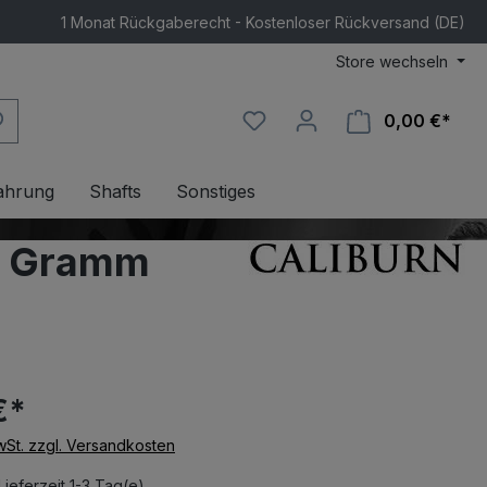
1 Monat Rückgaberecht - Kostenloser Rückversand (DE)
Store wechseln
0,00 €*
Ware
ahrung
Shafts
Sonstiges
26 Gramm
€*
MwSt. zzgl. Versandkosten
Lieferzeit 1-3 Tag(e)