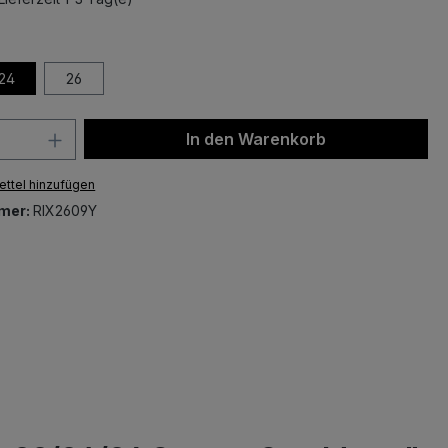
ählen
24
26
 Anzahl: Gib den gewünschten Wert ein 
In den Warenkorb
ttel hinzufügen
mer:
RIX2609Y