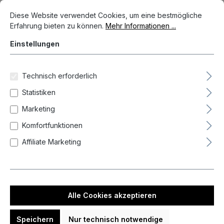
Cookie-Voreinstellungen
Diese Website verwendet Cookies, um eine bestmögliche Erfahrun
Diese Website verwendet Cookies, um eine bestmögliche
Erfahrung bieten zu können.
Mehr Informationen ...
Einstellungen
Technisch erforderlich
Statistiken
Marketing
Komfortfunktionen
Affiliate Marketing
89,95 €*
Preise inkl. MwSt. zzgl. Versandkosten
Auf Lager, Lieferzeit 1-3 Tag(e)
Alle Cookies akzeptieren
auswählen
Gramm
Speichern
Nur technisch notwendige
22
24