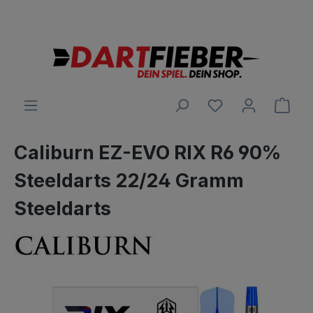
Große Auswahl an Darts und alles was dazu gehört
alt springen
Ware
Caliburn EZ-EVO RIX R6 90%
Steeldarts 22/24 Gramm
Steeldarts
Bildergalerie überspringen