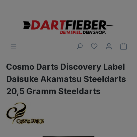
Große Auswahl an Darts und alles was dazu gehört
alt springen
Ware
Cosmo Darts Discovery Label
Daisuke Akamatsu Steeldarts
20,5 Gramm Steeldarts