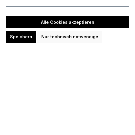
Die Auktion ist beendet!
Alle Cookies akzeptieren
Datum
Bieter
Speichern
Nur technisch notwendige
Preis
28.06.2026 12:26
Fra*** V***
39,00 €
28.06.2026 12:26
Pas*** B***
38,00 €
25.06.2026 05:46
Fra*** V***
36,01 €
25.06.2026 05:46
Jan*** H***
35,01 €
25.06.2026 05:46