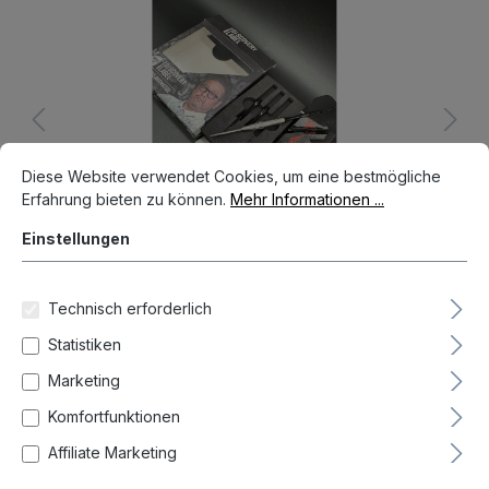
Bildergalerie überspringen
Cookie-Voreinstellungen
Diese Website verwendet Cookies, um eine bestmögliche Erfahrun
Diese Website verwendet Cookies, um eine bestmögliche
Erfahrung bieten zu können.
Mehr Informationen ...
Einstellungen
Technisch erforderlich
Statistiken
Aktueller Preis
39,00 €*
Marketing
Preise inkl. MwSt. zzgl. Versandkosten
Komfortfunktionen
Affiliate Marketing
Auf Lager, Lieferzeit 1-3 Tag(e)