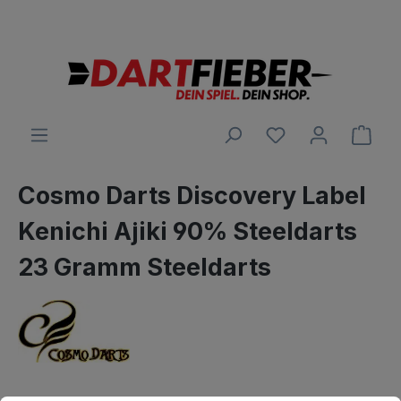
Große Auswahl an Darts und alles was dazu gehört
alt springen
Ware
Cosmo Darts Discovery Label
Kenichi Ajiki 90% Steeldarts
23 Gramm Steeldarts