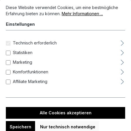
Cookie-Voreinstellungen
Diese Website verwendet Cookies, um eine bestmögliche Erfahrun
Bildergalerie überspringen
Diese Website verwendet Cookies, um eine bestmögliche
Erfahrung bieten zu können.
Mehr Informationen ...
Einstellungen
Technisch erforderlich
Statistiken
Marketing
Komfortfunktionen
Affiliate Marketing
119,95 €*
Preise inkl. MwSt. zzgl. Versandkosten
Alle Cookies akzeptieren
Auf Lager, Lieferzeit 1-3 Tag(e)
Speichern
Nur technisch notwendige
Produkt Anzahl: Gib den gewünschten We