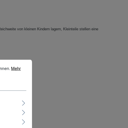
eichweite von kleinen Kindern lagern, Kleinteile stellen eine
en.
Mehr Informationen ...
önnen.
Mehr