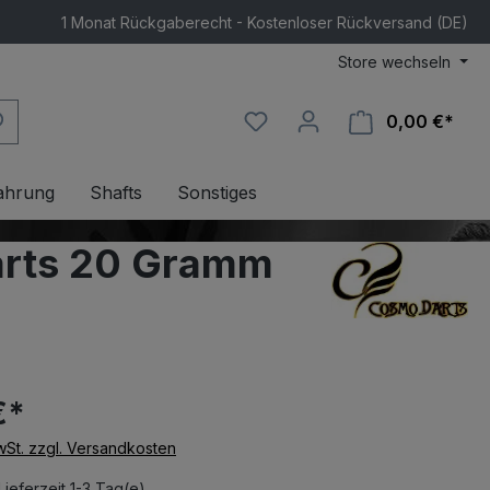
1 Monat Rückgaberecht - Kostenloser Rückversand (DE)
Store wechseln
0,00 €*
Ware
ahrung
Shafts
Sonstiges
darts 20 Gramm
€*
MwSt. zzgl. Versandkosten
Lieferzeit 1-3 Tag(e)