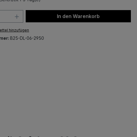
 Anzahl: Gib den gewünschten Wert ein 
In den Warenkorb
ttel hinzufügen
mer:
B25-DL-06-2950