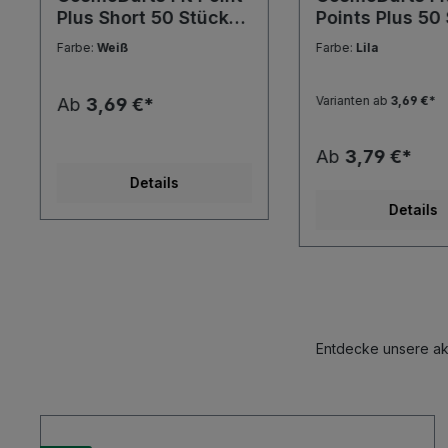
Plus Short 50 Stück
Points Plus 50
2BA Gewinde Tips
2BA Gewinde T
Farbe:
Weiß
Farbe:
Lila
Kunststoffspitzen
Kunststoffspit
Varianten ab
3,69 €*
Ab
3,69 €*
Ab
3,79 €*
Details
Details
Entdecke unsere akt