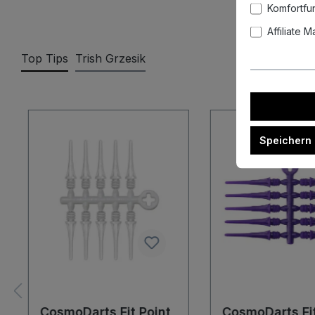
Komfortfu
Affiliate 
Top Tips
Trish Grzesik
Produktgalerie überspringen
Speichern
CosmoDarts Fit Point
CosmoDarts Fi