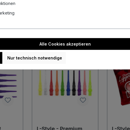
nktionen
Marketing
Alle Cookies akzeptieren
Nur technisch notwendige
%
%
t
L-Style - Premium
L-Styl