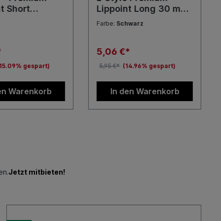
t Short
Lippoint Long 30 mm
z Weiß Rot
Soft Dart Spitzen
Farbe:
Schwarz
ft Dart
n
*
5,06 €*
15.09% gespart)
5,95 €*
(14.96% gespart)
en Warenkorb
In den Warenkorb
en.
Jetzt mitbieten!