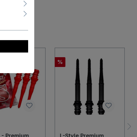
%
e - Premium
L-Style Premium