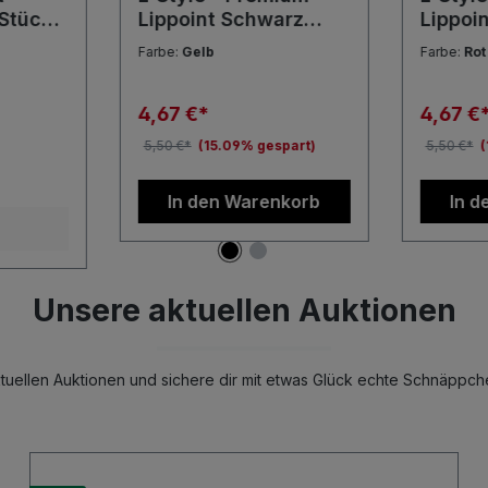
 Stück
Lippoint Schwarz
Lippoin
ips
Weiß Rot Gelb Blau
Schwar
Farbe:
Gelb
Farbe:
Rot
zen
Soft Dart Spitzen
Gelb So
Spitze
4,67 €*
4,67 €
5,50 €*
(15.09% gespart)
5,50 €*
(
In den Warenkorb
In d
Unsere aktuellen Auktionen
uellen Auktionen und sichere dir mit etwas Glück echte Schnäppch