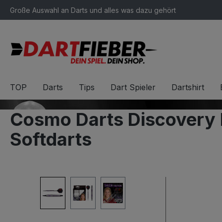
Große Auswahl an Darts und alles was dazu gehört
springen
Zur Hauptnavigation springen
TOP
Darts
Tips
Dart Spieler
Dartshirt
Cosmo Darts Discovery 
Softdarts
Bildergalerie überspringen