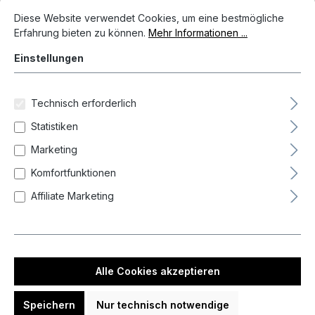
Cookie-Voreinstellungen
Diese Website verwendet Cookies, um eine bestmögliche Erfahrun
Bildergalerie überspringen
Diese Website verwendet Cookies, um eine bestmögliche
Erfahrung bieten zu können.
Mehr Informationen ...
Einstellungen
Technisch erforderlich
Statistiken
Marketing
Komfortfunktionen
Affiliate Marketing
119,95 €*
Preise inkl. MwSt. zzgl. Versandkosten
Alle Cookies akzeptieren
Auf Lager, Lieferzeit 1-3 Tag(e)
Speichern
Nur technisch notwendige
Produkt Anzahl: Gib den gewünschten We