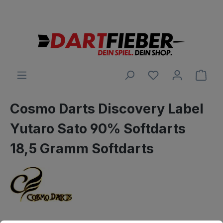
Große Auswahl an Darts und alles was dazu gehört
alt springen
Ware
Cosmo Darts Discovery Label
Yutaro Sato 90% Softdarts
18,5 Gramm Softdarts