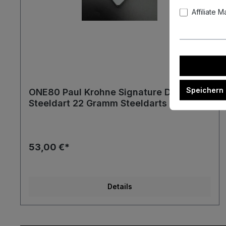
Affiliate 
Speichern
ONE80 Paul Krohne Signature Dart
Steeldart 22 Gramm Steeldarts
53,00 €*
Details