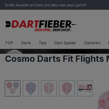
Große Auswahl an Darts und alles was dazu gehört
springen
Zur Hauptnavigation springen
TOP
Darts
Tips
Dart Spieler
Dartshirt
Cosmo Darts Fit Flights
Bildergalerie überspringen