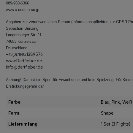
089-960-6366
www.c-cosmo.co.jp
Angaben zur verantwortlichen Person (Informationspflichten zur GPSR Pr
Sebastian Brinzing
Langenburger Str. 21
74653 Künzelsau
Deutschland
1389576
+49(0)7940/
www.Dartfieber.de
info@dartfieber.de
Achtung! Dart ist ein Sport für Erwachsene und kein Spielzeug. Für Kinder 
Erstickungsgefahr dar.
Farbe:
Blau
, Pink
, Weiß
Form:
Shape
Lieferumfang:
1 Set (3 Flights)