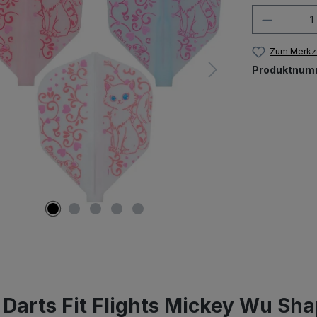
Produkt
Zum Merkze
Produktnum
arts Fit Flights Mickey Wu Sha