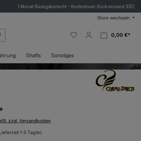
1 Monat Rückgaberecht - Kostenloser Rückversand (DE)
Store wechseln
0,00 €*
Ware
ahrung
Shafts
Sonstiges
*
MwSt. zzgl. Versandkosten
Lieferzeit 1-3 Tag(e)