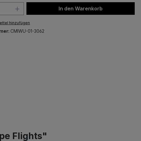
 Anzahl: Gib den gewünschten Wert ein 
In den Warenkorb
ttel hinzufügen
mer:
CMIWU-01-3062
pe Flights"