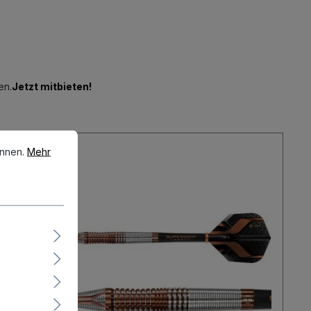
en.
Jetzt mitbieten!
en.
Mehr Informationen ...
önnen.
Mehr
Neu