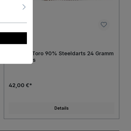
Harrows Toro 90% Steeldarts 24 Gramm
Steeldarts
42,00 €*
Details