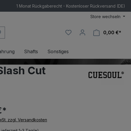
1 Monat Rückgaberecht - Kostenloser Rückversand (DE)
Store wechseln
0,00 €*
Ware
ahrung
Shafts
Sonstiges
Slash Cut
€*
MwSt. zzgl. Versandkosten
Lieferzeit 1-3 Tag(e)