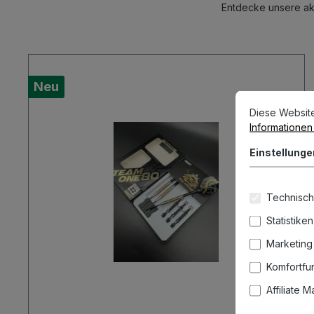
Entdecke unsere akt
Neu
Cookie-Vorein
Diese Website v
Diese Websit
Informationen .
Einstellunge
Technisch
Statistiken
Marketing
Komfortfu
Affiliate 