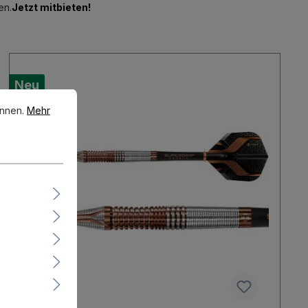
en.
Jetzt mitbieten!
Neu
en.
Mehr Informationen ...
önnen.
Mehr