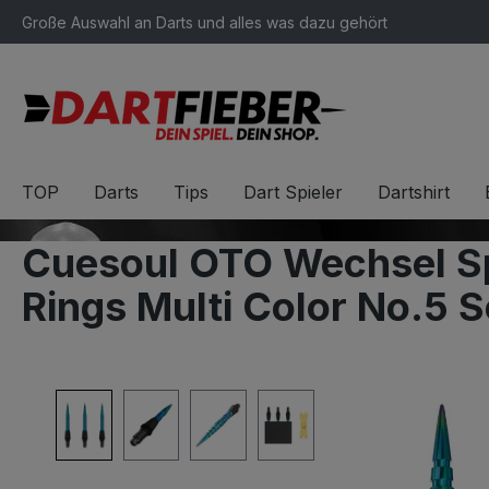
Große Auswahl an Darts und alles was dazu gehört
springen
Zur Hauptnavigation springen
TOP
Darts
Tips
Dart Spieler
Dartshirt
Cuesoul OTO Wechsel Sp
Rings Multi Color No.5 
Bildergalerie überspringen