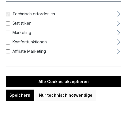
Barrel-Balance
Technisch erforderlich
Barrel-Grip
Statistiken
Marketing
Gewicht
Komfortfunktionen
Affiliate Marketing
Länge Barrel
Material Barrel
Alle Cookies akzeptieren
Zurücksetzen
Speichern
Nur technisch notwendige
Neueste zuerst (Standard)