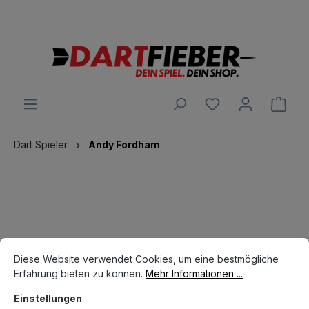
Große Auswahl an Darts und alles was dazu gehört
alt springen
Ware
Dart Spieler
Andy Fordham
Cookie-Voreinstellungen
Diese Website verwendet Cookies, um eine bestmögliche Erfahrun
Diese Website verwendet Cookies, um eine bestmögliche
Hersteller
Erfahrung bieten zu können.
Mehr Informationen ...
Einstellungen