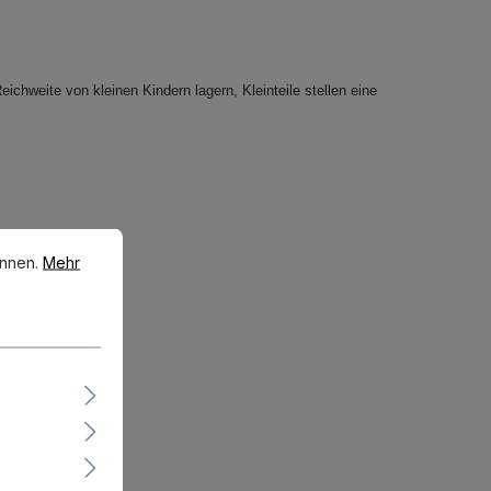
eichweite von kleinen Kindern lagern, Kleinteile stellen eine
en.
Mehr Informationen ...
önnen.
Mehr