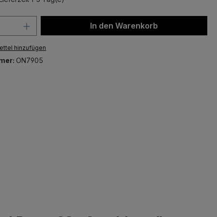
 Anzahl: Gib den gewünschten Wert ein 
In den Warenkorb
ttel hinzufügen
mer:
ON7905