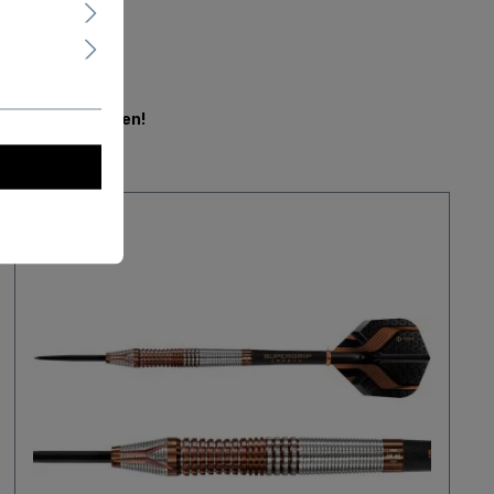
en.
Jetzt mitbieten!
Neu