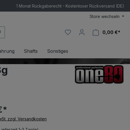
1 Monat Rückgaberecht - Kostenloser Rückversand (DE)
Store wechseln
0,00 €*
Ware
ahrung
Shafts
Sonstiges
3g
€*
MwSt. zzgl. Versandkosten
Lieferzeit 1-3 Tag(e)