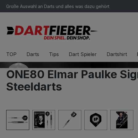
Große Auswahl an Darts und alles was dazu gehört
springen
Zur Hauptnavigation springen
TOP
Darts
Tips
Dart Spieler
Dartshirt
ONE80 Elmar Paulke Sign
Steeldarts
Bildergalerie überspringen