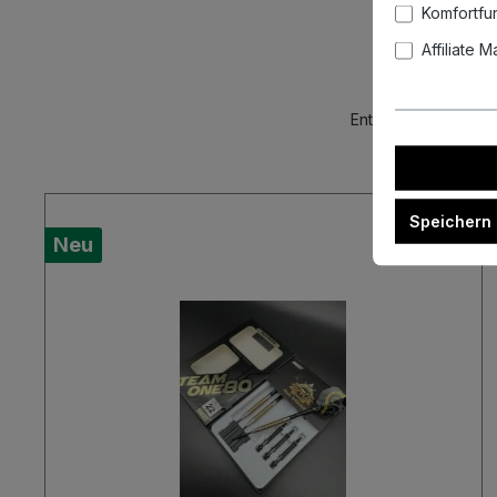
Komfortfu
Affiliate 
Entdecke unsere akt
Speichern
Neu