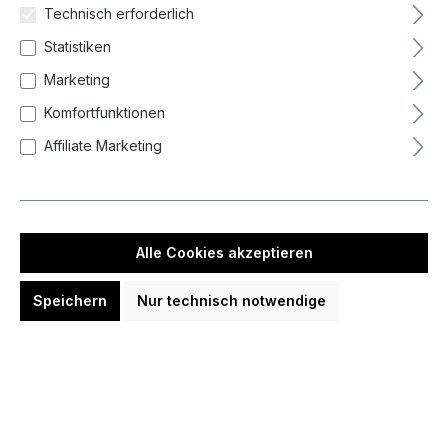
Technisch erforderlich
Hersteller
Statistiken
Marketing
Barrel-Balance
Komfortfunktionen
Affiliate Marketing
Barrel-Grip
Durchmesser Barrel max
Alle Cookies akzeptieren
Gewicht
Speichern
Nur technisch notwendige
Gewinde
Länge Barrel