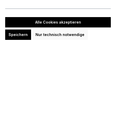
Keine Produkte gefunden.
Alle Cookies akzeptieren
Speichern
Nur technisch notwendige
Kontakt
Darts Ratgeber
Shopservice
Darts Neuigkeiten Kanäle/Social
Top Dartspieler
Top Dart-Artikel