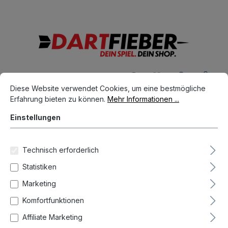
Große Auswahl an Darts und alles was dazu gehört
alt springen
Ware
Cookie-Voreinstellungen
Diese Website verwendet Cookies, um eine bestmögliche Erfahrun
Diese Website verwendet Cookies, um eine bestmögliche
Erfahrung bieten zu können.
Mehr Informationen ...
Dart Spieler
Justin van Tergouw
Einstellungen
Technisch erforderlich
Statistiken
Marketing
Komfortfunktionen
Affiliate Marketing
Neueste zuerst (Standard)