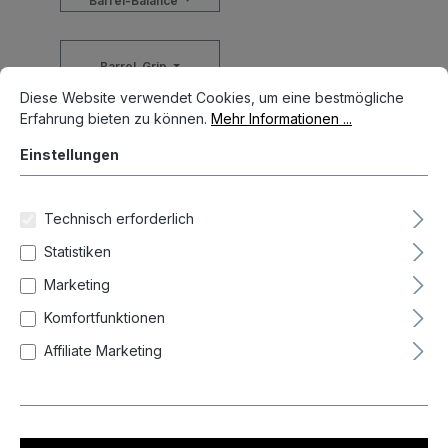
Barrel-Balance
Barrel-Grip
Cookie-Voreinstellungen
Diese Website verwendet Cookies, um eine bestmögliche Erfahrun
Diese Website verwendet Cookies, um eine bestmögliche
Erfahrung bieten zu können.
Mehr Informationen ...
Durchmesser Barrel max
Einstellungen
Gewicht
Technisch erforderlich
Statistiken
Gewinde
Marketing
Komfortfunktionen
Länge Barrel
Affiliate Marketing
Material Barrel