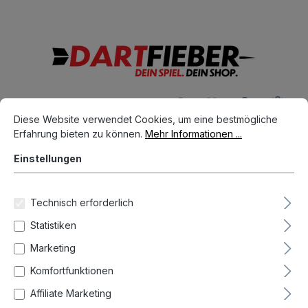
Große Auswahl an Darts und alles was dazu gehört
alt springen
Ware
Cookie-Voreinstellungen
Diese Website verwendet Cookies, um eine bestmögliche Erfahrun
Diese Website verwendet Cookies, um eine bestmögliche
Erfahrung bieten zu können.
Mehr Informationen ...
Dart Spieler
Michael Barnard
Einstellungen
Technisch erforderlich
Statistiken
Marketing
Komfortfunktionen
Affiliate Marketing
Neueste zuerst (Standard)