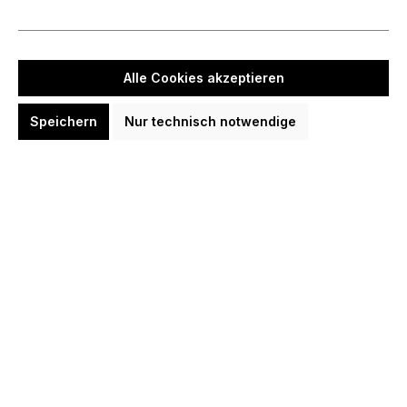
Keine Produkte gefunden.
Alle Cookies akzeptieren
Speichern
Nur technisch notwendige
Kontakt
Darts Ratgeber
Shopservice
Darts Neuigkeiten Kanäle/Social
Top Dartspieler
Top Dart-Artikel