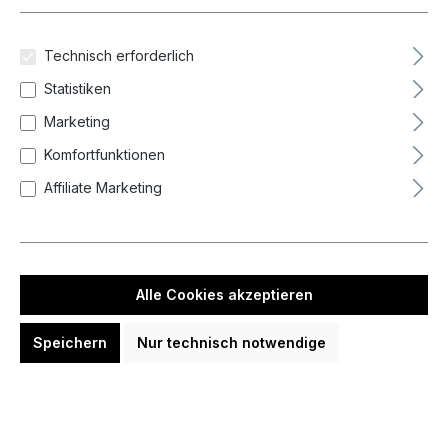
Barrel-Balance
Technisch erforderlich
Barrel-Grip
Statistiken
Marketing
Durchmesser Barrel max
Komfortfunktionen
Affiliate Marketing
Farbe
Form
Alle Cookies akzeptieren
Gewicht
Speichern
Nur technisch notwendige
-