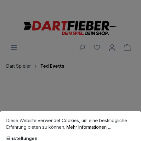
Große Auswahl an Darts und alles was dazu gehört
alt springen
Ware
Dart Spieler
Ted Evetts
Cookie-Voreinstellungen
Diese Website verwendet Cookies, um eine bestmögliche Erfahrun
Diese Website verwendet Cookies, um eine bestmögliche
Hersteller
Erfahrung bieten zu können.
Mehr Informationen ...
Einstellungen