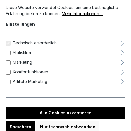
Cookie-Voreinstellungen
Diese Website verwendet Cookies, um eine bestmögliche Erfahrun
Bildergalerie überspringen
Diese Website verwendet Cookies, um eine bestmögliche
Erfahrung bieten zu können.
Mehr Informationen ...
Einstellungen
Technisch erforderlich
Statistiken
Marketing
Komfortfunktionen
Affiliate Marketing
69,95 €*
Preise inkl. MwSt. zzgl. Versandkosten
Alle Cookies akzeptieren
Auf Lager, Lieferzeit 1-3 Tag(e)
Speichern
Nur technisch notwendige
Produkt Anzahl: Gib den gewünschten We