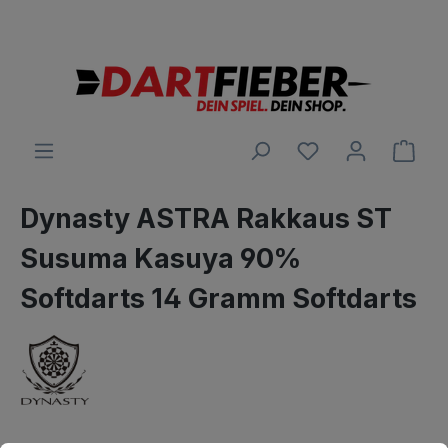
Große Auswahl an Darts und alles was dazu gehört
alt springen
Ware
Dynasty ASTRA Rakkaus ST
Susuma Kasuya 90%
Softdarts 14 Gramm Softdarts