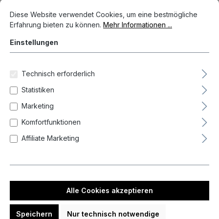
Cookie-Voreinstellungen
Diese Website verwendet Cookies, um eine bestmögliche Erfahrun
Diese Website verwendet Cookies, um eine bestmögliche
Bildergalerie überspringen
Erfahrung bieten zu können.
Mehr Informationen ...
Einstellungen
Technisch erforderlich
Statistiken
Marketing
Komfortfunktionen
Affiliate Marketing
69,95 €*
Alle Cookies akzeptieren
Preise inkl. MwSt. zzgl. Versandkosten
Auf Lager, Lieferzeit 1-3 Tag(e)
Speichern
Nur technisch notwendige