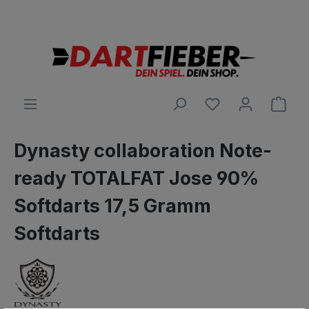
Große Auswahl an Darts und alles was dazu gehört
alt springen
Ware
Dynasty collaboration Note-
ready TOTALFAT Jose 90%
Softdarts 17,5 Gramm
Softdarts