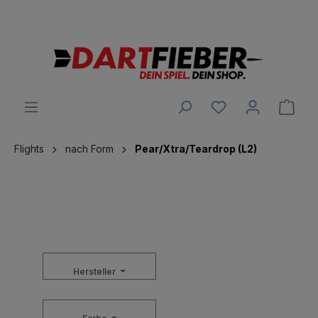
Große Auswahl an Darts und alles was dazu gehört
alt springen
Ware
Flights
nach Form
Pear/Xtra/Teardrop (L2)
Hersteller