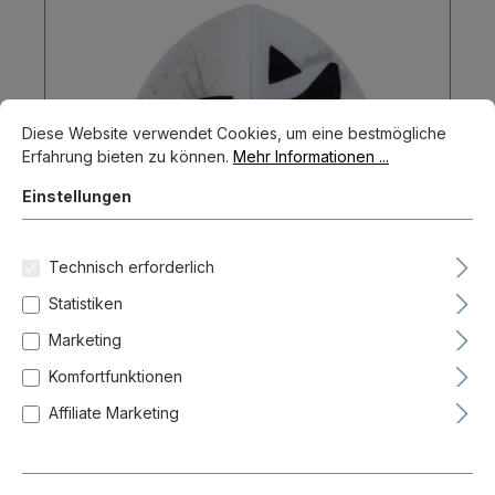
Cookie-Voreinstellungen
Diese Website verwendet Cookies, um eine bestmögliche Erfahrun
Diese Website verwendet Cookies, um eine bestmögliche
Erfahrung bieten zu können.
Mehr Informationen ...
Einstellungen
Technisch erforderlich
Statistiken
Marketing
Komfortfunktionen
Cosmo Darts Fit Flights Mai Hamano
Affiliate Marketing
2 Teardrop Flights
6,49 €