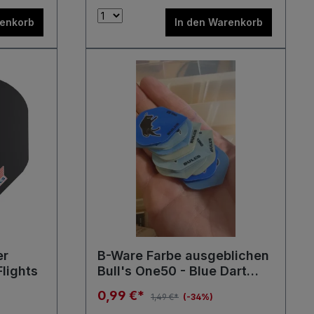
renkorb
In den Warenkorb
er
B-Ware Farbe ausgeblichen
lights
Bull's One50 - Blue Dart
Flights 150 Micron Flights
0,99 €*
1,49 €*
(-34%)