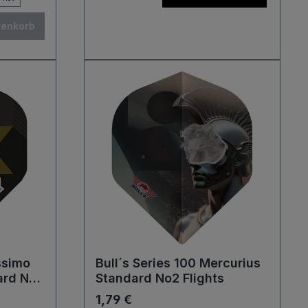
renkorb
ssimo
Bull´s Series 100 Mercurius
ard No2
Standard No2 Flights
1,79 €