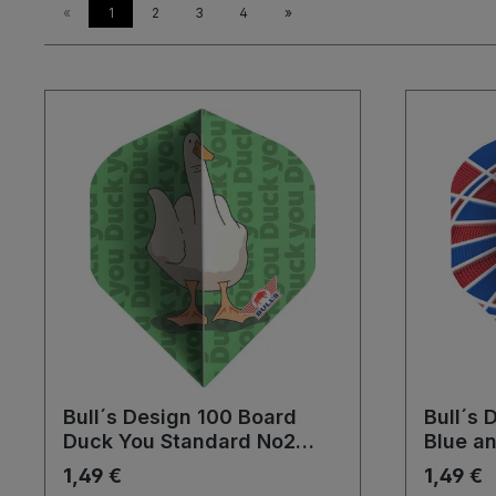
«
1
2
3
4
»
Bull´s Design 100 Board
Bull´s 
Duck You Standard No2
Blue a
Flights
Flights
1,49 €
1,49 €