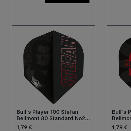
Bull´s Player 100 Stefan
Bull´s 
Bellmont 80 Standard No2
Bellmo
Flights
Flights
1,79 €
1,79 €