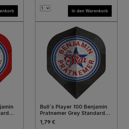
renkorb
In den Warenkorb
njamin
Bull´s Player 100 Benjamin
dard
Pratnemer Grey Standard
No2 Flights
1,79 €