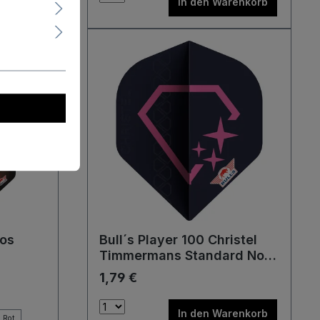
renkorb
In den Warenkorb
aos
Bull´s Player 100 Christel
Timmermans Standard No2
Flights
1,79 €
In den Warenkorb
Rot