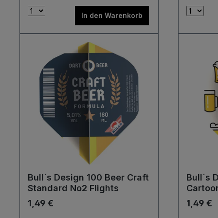
In den Warenkorb
Bull´s Design 100 Beer Craft
Bull´s 
Standard No2 Flights
Cartoo
Flights
1,49 €
1,49 €