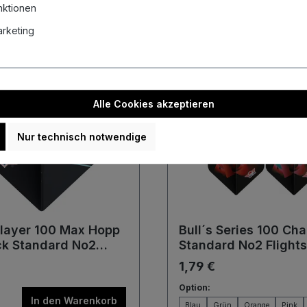
In den Warenkorb
In den Wa
nktionen
Marketing
Alle Cookies akzeptieren
Nur technisch notwendige
Player 100 Max Hopp
Bull´s Series 100 Ch
ck Standard No2
Standard No2 Flights
1,79 €
Option:
In den Warenkorb
Blau
Grün
Orange
Pink