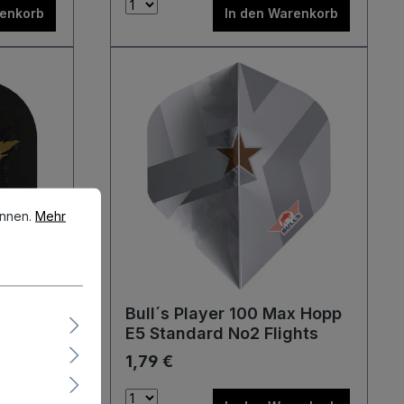
renkorb
In den Warenkorb
en.
Mehr Informationen ...
önnen.
Mehr
hard
Bull´s Player 100 Max Hopp
d No2
E5 Standard No2 Flights
1,79 €