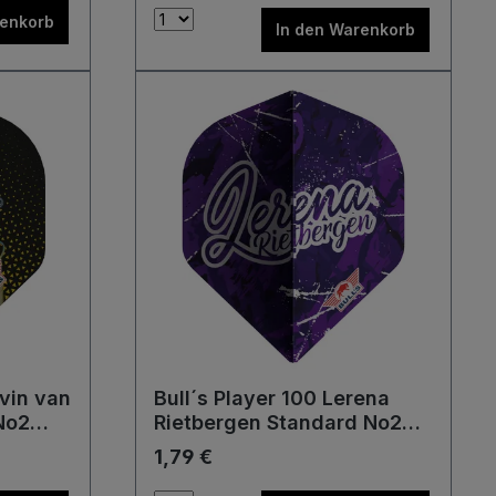
renkorb
In den Warenkorb
rvin van
Bull´s Player 100 Lerena
No2
Rietbergen Standard No2
Flights
1,79 €