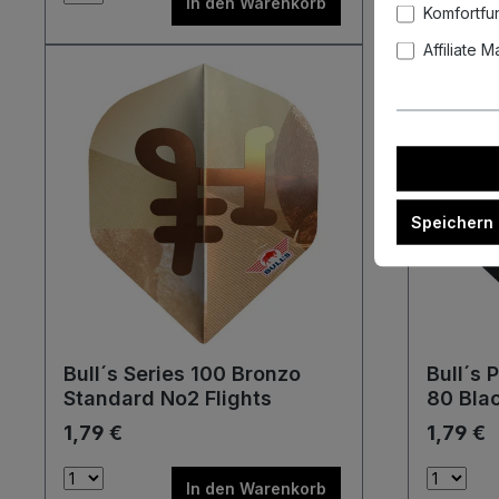
In den Warenkorb
Komfortfu
Affiliate 
Speichern
Bull´s Series 100 Bronzo
Bull´s 
Standard No2 Flights
80 Bla
Flights
1,79 €
1,79 €
In den Warenkorb