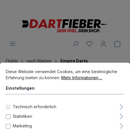
Große Auswahl an Darts und alles was dazu gehört
alt springen
Ware
Flights
nach Marken
Empire Darts
Cookie-Voreinstellungen
Diese Website verwendet Cookies, um eine bestmögliche Erfahrun
Diese Website verwendet Cookies, um eine bestmögliche
Erfahrung bieten zu können.
Mehr Informationen ...
Einstellungen
Technisch erforderlich
Hersteller
Statistiken
Marketing