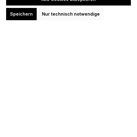
Speichern
Nur technisch notwendige
Robson Flight Case Schwarz Blau
Weiß Rot Aufbewahrung Case
9,95 €
Option: