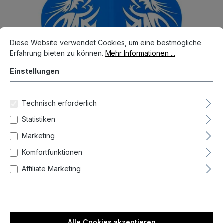
Cookie-Voreinstellungen
Diese Website verwendet Cookies, um eine bestmögliche Erfahrun
Diese Website verwendet Cookies, um eine bestmögliche
Erfahrung bieten zu können.
Mehr Informationen ...
Einstellungen
Technisch erforderlich
Statistiken
Marketing
Robson Plus Flight Andy Baetens
Komfortfunktionen
Standard No2 Flights Flights
Affiliate Marketing
15,95 €
In den Warenkorb
Alle Cookies akzeptieren