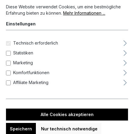
Cookie-Voreinstellungen
Diese Website verwendet Cookies, um eine bestmögliche Erfahrun
Diese Website verwendet Cookies, um eine bestmögliche
Erfahrung bieten zu können.
Mehr Informationen ...
Einstellungen
Technisch erforderlich
Statistiken
Marketing
Komfortfunktionen
Affiliate Marketing
%
7,22 €*
8,50 €*
(15.06% gespart)
Preise inkl. MwSt. zzgl. Versandkosten
Auf Lager, Lieferzeit 1-3 Tag(e)
Alle Cookies akzeptieren
Produkt Anzahl: Gib den gewünschten We
In den Warenkorb
Speichern
Nur technisch notwendige