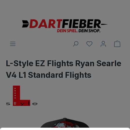
Große Auswahl an Darts und alles was dazu gehört
alt springen
Ware
L-Style EZ Flights Ryan Searle
V4 L1 Standard Flights
Bildergalerie überspringen