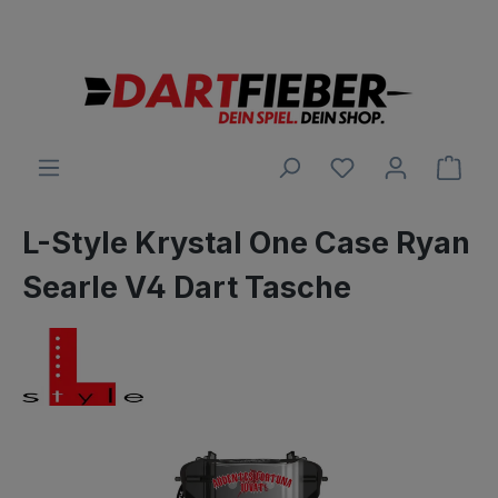
Große Auswahl an Darts und alles was dazu gehört
alt springen
Ware
L-Style Krystal One Case Ryan
Searle V4 Dart Tasche
Bildergalerie überspringen