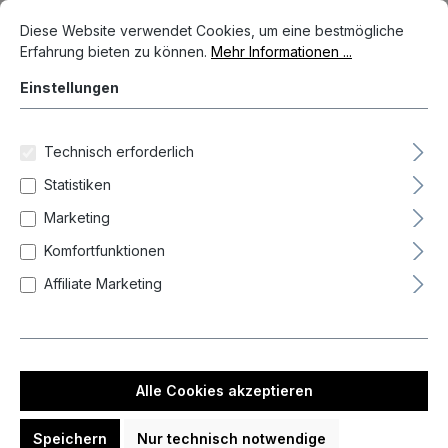
Cookie-Voreinstellungen
Diese Website verwendet Cookies, um eine bestmögliche Erfahrun
Diese Website verwendet Cookies, um eine bestmögliche
Erfahrung bieten zu können.
Mehr Informationen ...
Einstellungen
Technisch erforderlich
Statistiken
Marketing
Komfortfunktionen
Affiliate Marketing
%
27,20 €*
32,00 €*
(15% gespart)
Preise inkl. MwSt. zzgl. Versandkosten
Auf Lager, Lieferzeit 1-3 Tag(e)
Alle Cookies akzeptieren
auswählen
Farbe
Speichern
Nur technisch notwendige
Schwarz
Transparent