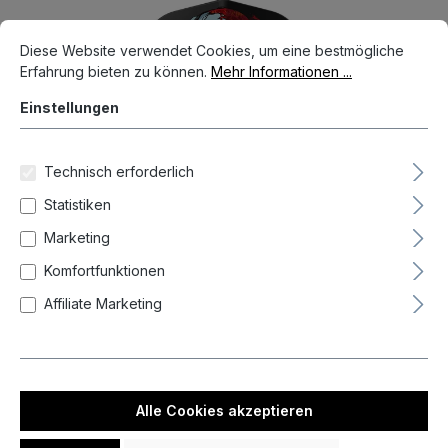
Bildergalerie überspringen
Cookie-Voreinstellungen
Diese Website verwendet Cookies, um eine bestmögliche Erfahrun
Diese Website verwendet Cookies, um eine bestmögliche
Erfahrung bieten zu können.
Mehr Informationen ...
Einstellungen
Technisch erforderlich
Statistiken
Marketing
Komfortfunktionen
Affiliate Marketing
%
7,22 €*
8,50 €*
(15.06% gespart)
Preise inkl. MwSt. zzgl. Versandkosten
Nicht mehr verfügbar
Alle Cookies akzeptieren
Benachrichtigung bei Verfügbarkeit