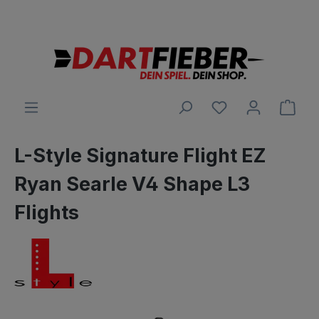
Große Auswahl an Darts und alles was dazu gehört
alt springen
Ware
L-Style Signature Flight EZ
Ryan Searle V4 Shape L3
Flights