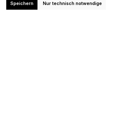
Speichern
Nur technisch notwendige
Erhalte eine E-Mail, sobald dieser Artikel wieder verfügbar ist.
E-Mail-Adresse
*
Name (optional)
Benachrichtigen
Zum Merkzettel hinzufügen
Produktnummer:
F13030
Beschreibung
Flights Shape Top Qualität Form = Shape L3 Bei