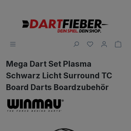
Große Auswahl an Darts und alles was dazu gehört
alt springen
Ware
Mega Dart Set Plasma
Schwarz Licht Surround TC
Board Darts Boardzubehör
Bildergalerie überspringen