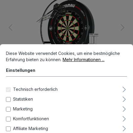
Cookie-Voreinstellungen
Diese Website verwendet Cookies, um eine bestmögliche Erfahrun
Diese Website verwendet Cookies, um eine bestmögliche
Erfahrung bieten zu können.
Mehr Informationen ...
Einstellungen
Technisch erforderlich
259,95 €*
Statistiken
Preise inkl. MwSt. zzgl. Versandkosten
Marketing
Auf Lager, Lieferzeit 1-3 Tag(e)
Komfortfunktionen
Produkt Anzahl: Gib den gewünschten We
In den Warenkorb
Affiliate Marketing