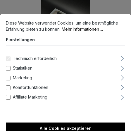
Bildergalerie überspringen
Cookie-Voreinstellungen
Diese Website verwendet Cookies, um eine bestmögliche Erfahrun
Diese Website verwendet Cookies, um eine bestmögliche
Erfahrung bieten zu können.
Mehr Informationen ...
Einstellungen
Technisch erforderlich
Statistiken
Marketing
Komfortfunktionen
Aktueller Preis
Affiliate Marketing
26,00 €*
Preise inkl. MwSt. zzgl. Versandkosten
Auf Lager, Lieferzeit 1-3 Tag(e)
Alle Cookies akzeptieren