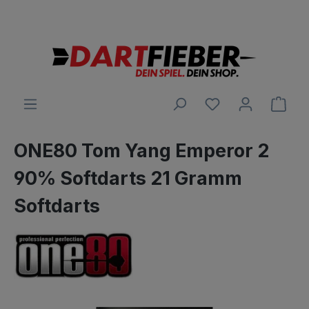
Große Auswahl an Darts und alles was dazu gehört
alt springen
Ware
ONE80 Tom Yang Emperor 2
90% Softdarts 21 Gramm
Softdarts