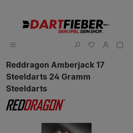
Große Auswahl an Darts und alles was dazu gehört
alt springen
Ware
Reddragon Amberjack 17
Steeldarts 24 Gramm
Steeldarts
Bildergalerie überspringen