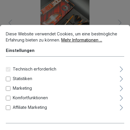
Cookie-Voreinstellungen
Diese Website verwendet Cookies, um eine bestmögliche Erfahrun
Diese Website verwendet Cookies, um eine bestmögliche
Erfahrung bieten zu können.
Mehr Informationen ...
Einstellungen
Technisch erforderlich
Statistiken
Aktueller Preis
Marketing
21,00 €*
Komfortfunktionen
Preise inkl. MwSt. zzgl. Versandkosten
Affiliate Marketing
Auf Lager, Lieferzeit 1-3 Tag(e)
Die Auktion ist beendet!