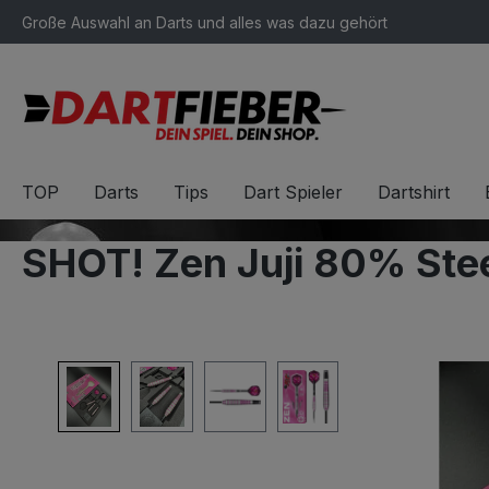
Große Auswahl an Darts und alles was dazu gehört
springen
Zur Hauptnavigation springen
TOP
Darts
Tips
Dart Spieler
Dartshirt
SHOT! Zen Juji 80% Ste
Bildergalerie überspringen