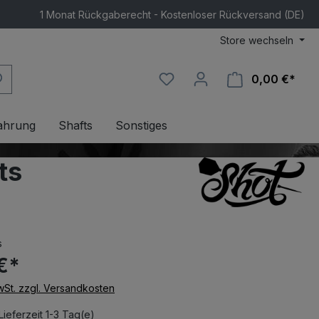
1 Monat Rückgaberecht - Kostenloser Rückversand (DE)
Store wechseln
0,00 €*
Ware
ahrung
Shafts
Sonstiges
ts
s
€*
MwSt. zzgl. Versandkosten
Lieferzeit 1-3 Tag(e)