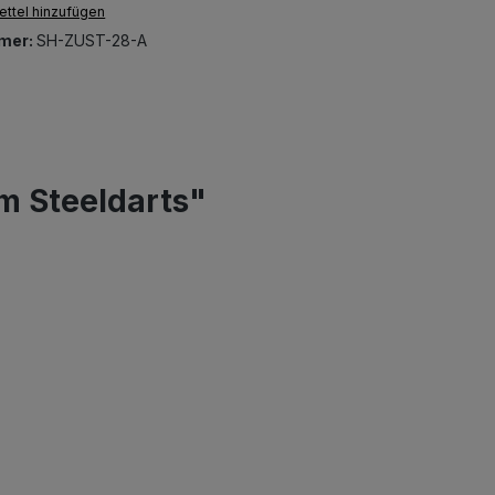
ttel hinzufügen
mer:
SH-ZUST-28-A
m Steeldarts"