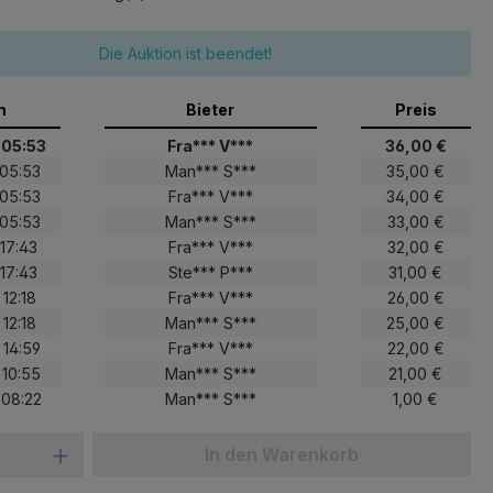
Die Auktion ist beendet!
m
Bieter
Preis
 05:53
Fra*** V***
36,00 €
 05:53
Man*** S***
35,00 €
 05:53
Fra*** V***
34,00 €
 05:53
Man*** S***
33,00 €
 17:43
Fra*** V***
32,00 €
 17:43
Ste*** P***
31,00 €
 12:18
Fra*** V***
26,00 €
 12:18
Man*** S***
25,00 €
 14:59
Fra*** V***
22,00 €
 10:55
Man*** S***
21,00 €
 08:22
Man*** S***
1,00 €
In den Warenkorb