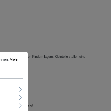
en.
Mehr Informationen ...
eichweite von kleinen Kindern lagern, Kleinteile stellen eine
önnen.
Mehr
en.
Jetzt mitbieten!