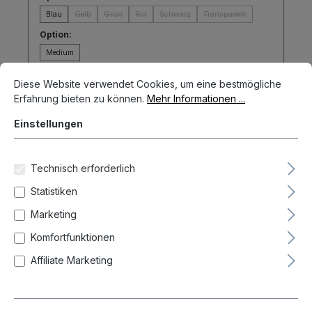
Blau
Gelb
Grün
Rot
Schwarz
Transparent
Option:
Medium
Cookie-Voreinstellungen
Diese Website verwendet Cookies, um eine bestmögliche Erfahrun
In den Warenkorb
Diese Website verwendet Cookies, um eine bestmögliche
Erfahrung bieten zu können.
Mehr Informationen ...
Einstellungen
Technisch erforderlich
Statistiken
Marketing
Komfortfunktionen
Affiliate Marketing