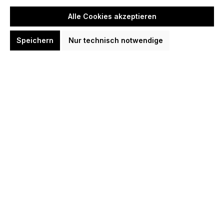
Alle Cookies akzeptieren
Speichern
Nur technisch notwendige
Harrows Supergrip Carbon ST Shafts
Shafts
3,95 €
Option:
Blau
Gelb
Grün
Lila
Orange
Rot
Schwarz
Transparent
Weiß
Option:
Inbetween
Medium
Short
In den Warenkorb