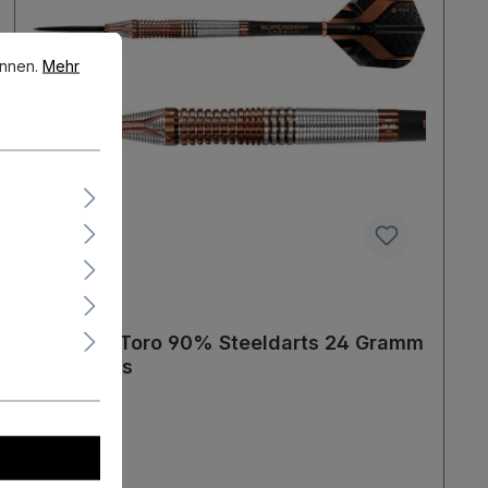
en.
Mehr Informationen ...
önnen.
Mehr
Harrows Toro 90% Steeldarts 24 Gramm
Steeldarts
1,00 €*