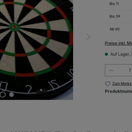
Bis
11
Bis
59
Ab
60
Preise inkl. 
Auf Lager, 
Produkt
Zum Merkze
Produktnum