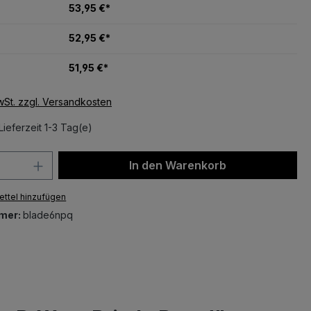
53,95 €*
52,95 €*
51,95 €*
MwSt. zzgl. Versandkosten
Lieferzeit 1-3 Tag(e)
 Anzahl: Gib den gewünschten Wert ein 
In den Warenkorb
ttel hinzufügen
mer:
blade6npq