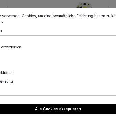
stellungen
erwendet Cookies, um eine bestmögliche Erfahrung bieten zu könn
e verwendet Cookies, um eine bestmögliche Erfahrung bieten zu k
..
n
 erforderlich
nktionen
Marketing
Target Luke Littler Edge Swiss Point
95% Steeldarts 23 Gramm Steeldarts
Alle Cookies akzeptieren
1,00 €*