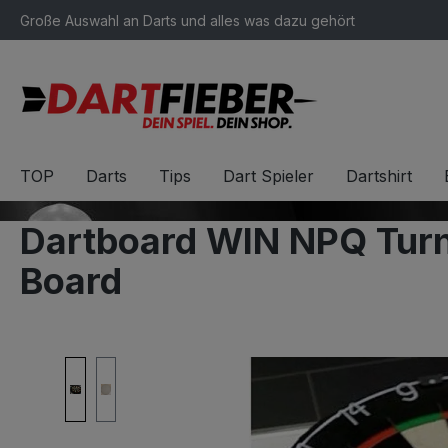
Große Auswahl an Darts und alles was dazu gehört
springen
Zur Hauptnavigation springen
TOP
Darts
Tips
Dart Spieler
Dartshirt
Dartboard WIN NPQ Turni
Board
Bildergalerie überspringen