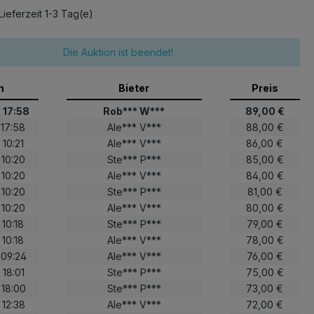
Lieferzeit 1-3 Tag(e)
Die Auktion ist beendet!
m
Bieter
Preis
 17:58
Rob*** W***
89,00 €
 17:58
Ale*** V***
88,00 €
 10:21
Ale*** V***
86,00 €
 10:20
Ste*** P***
85,00 €
 10:20
Ale*** V***
84,00 €
 10:20
Ste*** P***
81,00 €
 10:20
Ale*** V***
80,00 €
 10:18
Ste*** P***
79,00 €
 10:18
Ale*** V***
78,00 €
 09:24
Ale*** V***
76,00 €
 18:01
Ste*** P***
75,00 €
 18:00
Ste*** P***
73,00 €
 12:38
Ale*** V***
72,00 €