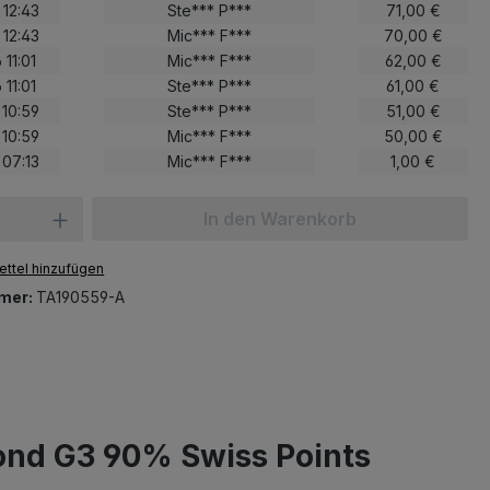
 12:43
Ste*** P***
71,00 €
 12:43
Mic*** F***
70,00 €
 11:01
Mic*** F***
62,00 €
 11:01
Ste*** P***
61,00 €
 10:59
Ste*** P***
51,00 €
 10:59
Mic*** F***
50,00 €
 07:13
Mic*** F***
1,00 €
In den Warenkorb
ttel hinzufügen
mer:
TA190559-A
ond G3 90% Swiss Points