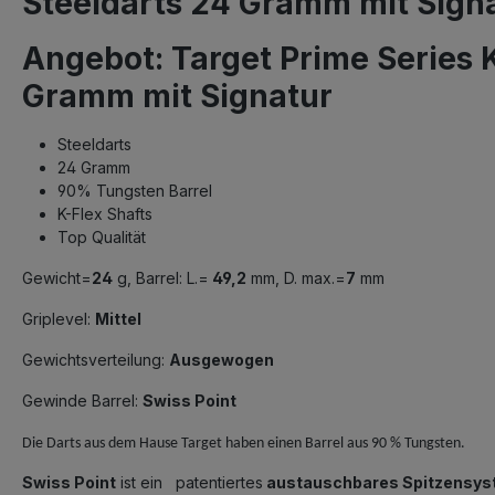
Steeldarts 24 Gramm mit Signa
Angebot: Target Prime Series
Gramm mit Signatur
Steeldarts
24 Gramm
90% Tungsten Barrel
K-Flex Shafts
Top Qualität
Gewicht=
24
g, Barrel: L.=
49,2
mm, D. max.=
7
mm
Griplevel:
Mittel
Gewichtsverteilung:
Ausgewogen
Gewinde Barrel:
Swiss Point
Die Darts aus dem Hause Target haben einen Barrel aus 90 % Tungsten.
Swiss Point
ist ein patentiertes
austauschbares Spitzensy