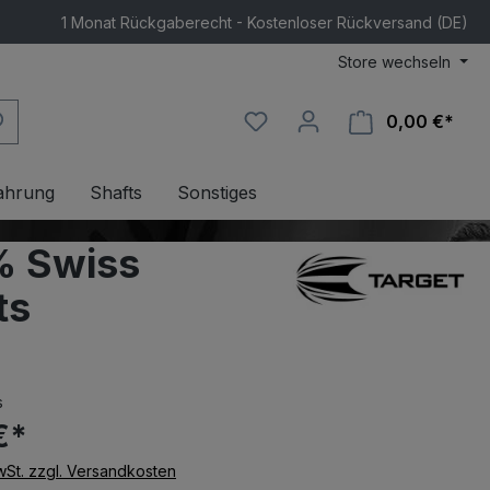
1 Monat Rückgaberecht - Kostenloser Rückversand (DE)
Store wechseln
0,00 €*
Ware
ahrung
Shafts
Sonstiges
% Swiss
ts
s
€*
MwSt. zzgl. Versandkosten