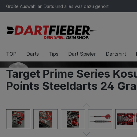
Große Auswahl an Darts und alles was dazu gehört
springen
Zur Hauptnavigation springen
TOP
Darts
Tips
Dart Spieler
Dartshirt
Target Prime Series Ko
Points Steeldarts 24 Gr
Bildergalerie überspringen