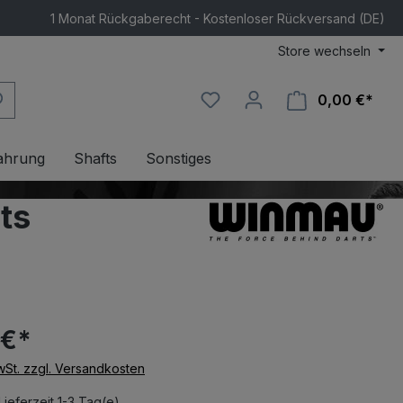
1 Monat Rückgaberecht - Kostenloser Rückversand (DE)
Store wechseln
0,00 €*
Ware
ahrung
Shafts
Sonstiges
ts
 €*
MwSt. zzgl. Versandkosten
Lieferzeit 1-3 Tag(e)