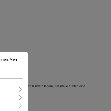
en.
Mehr Informationen ...
önnen.
Mehr
eichweite von kleinen Kindern lagern, Kleinteile stellen eine