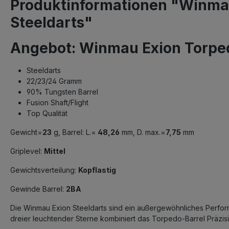
Produktinformationen "Winma
Steeldarts"
Angebot: Winmau Exion Torpe
Steeldarts
22/23/24 Gramm
90% Tungsten Barrel
Fusion Shaft/Flight
Top Qualität
Gewicht=
23
g, Barrel: L.=
48,26
mm, D. max.=
7,75
mm
Griplevel:
Mittel
Gewichtsverteilung:
Kopflastig
Gewinde Barrel:
2BA
Die
Winmau
Exion Steeldarts sind ein außergewöhnliches Perform
dreier leuchtender Sterne kombiniert das Torpedo-Barrel Präzis