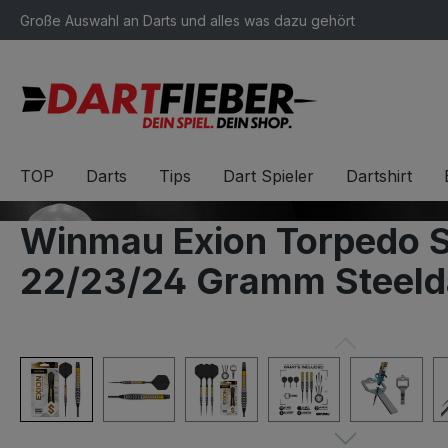
Große Auswahl an Darts und alles was dazu gehört
springen
Zur Hauptnavigation springen
TOP
Darts
Tips
Dart Spieler
Dartshirt
Winmau Exion Torpedo S
22/23/24 Gramm Steeld
Bildergalerie überspringen