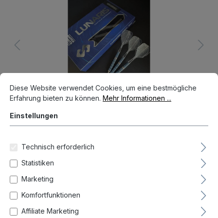
Cookie-Voreinstellungen
Diese Website verwendet Cookies, um eine bestmögliche Erfahrun
Diese Website verwendet Cookies, um eine bestmögliche
Erfahrung bieten zu können.
Mehr Informationen ...
Einstellungen
Technisch erforderlich
Aktueller Preis
66,00 €*
Statistiken
Preise inkl. MwSt. zzgl. Versandkosten
Marketing
Auf Lager, Lieferzeit 1-3 Tag(e)
Komfortfunktionen
Affiliate Marketing