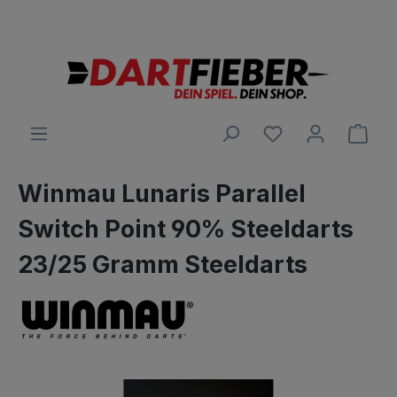
Große Auswahl an Darts und alles was dazu gehört
alt springen
Ware
Winmau Lunaris Parallel
Switch Point 90% Steeldarts
23/25 Gramm Steeldarts
Bildergalerie überspringen