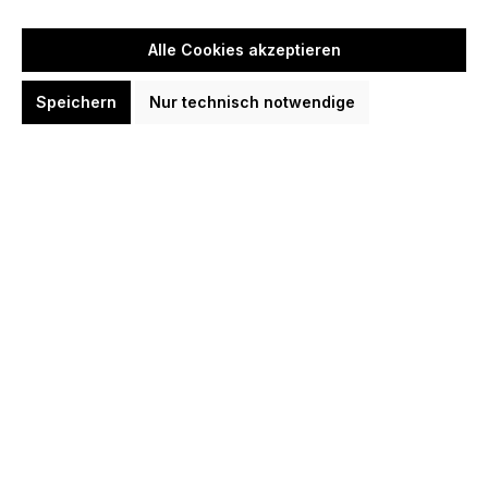
Alle Cookies akzeptieren
Speichern
Nur technisch notwendige
Cuesoul Antie Hard Dart Case mit
eigenem Aufdruck personalisierter
Artikel Dart Tasche
29,95 €
Option:
1
2
3
4
5
6
In den Warenkorb