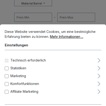
Material Barrel
-
Cookie-Voreinstellungen
Diese Website verwendet Cookies, um eine bestmögliche Erfahrun
Diese Website verwendet Cookies, um eine bestmögliche
Zurücksetzen
Erfahrung bieten zu können.
Mehr Informationen ...
Einstellungen
Neueste zuerst (Standard)
Technisch erforderlich
Statistiken
Marketing
Komfortfunktionen
Affiliate Marketing